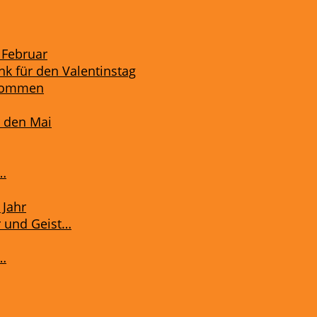
 Februar
k für den Valentinstag
 kommen
r den Mai
…
 Jahr
 und Geist…
s…