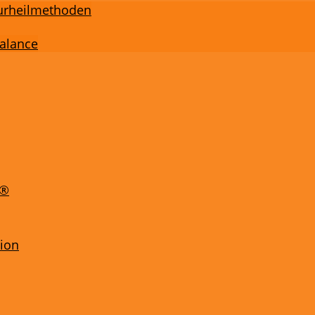
turheilmethoden
Balance
e®
tion