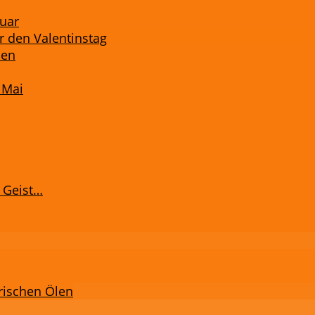
ruar
r den Valentinstag
men
 Mai
 Geist…
rischen Ölen