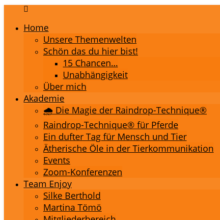
Home
Unsere Themenwelten
Schön das du hier bist!
15 Chancen…
Unabhängigkeit
Über mich
Akademie
🌧️ Die Magie der Raindrop-Technique®
Raindrop-Technique® für Pferde
Ein dufter Tag für Mensch und Tier
Ätherische Öle in der Tierkommunikation
Events
Zoom-Konferenzen
Team Enjoy
Silke Berthold
Martina Tömö
Mitgliederbereich