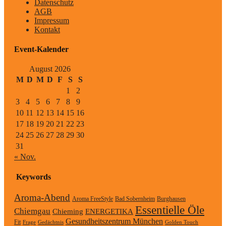
Datenschutz
AGB
Impressum
Kontakt
Event-Kalender
August 2026
M
D
M
D
F
S
S
1
2
3
4
5
6
7
8
9
10
11
12
13
14
15
16
17
18
19
20
21
22
23
24
25
26
27
28
29
30
31
« Nov.
Keywords
Aroma-Abend
Aroma FreeStyle
Bad Sobernheim
Burghausen
Essentielle Öle
Chiemgau
Chieming
ENERGETIKA
Gesundheitszentrum München
Fit
Frage
Gedächtnis
Golden Touch