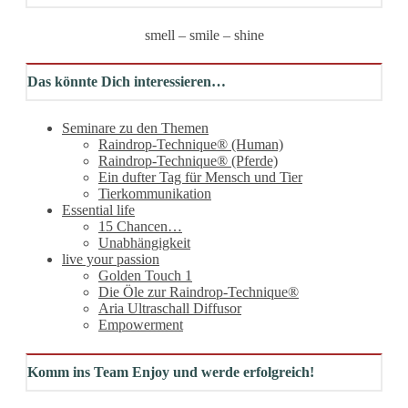
smell – smile – shine
Das könnte Dich interessieren…
Seminare zu den Themen
Raindrop-Technique® (Human)
Raindrop-Technique® (Pferde)
Ein dufter Tag für Mensch und Tier
Tierkommunikation
Essential life
15 Chancen…
Unabhängigkeit
live your passion
Golden Touch 1
Die Öle zur Raindrop-Technique®
Aria Ultraschall Diffusor
Empowerment
Komm ins Team Enjoy und werde erfolgreich!