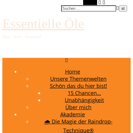
Suchen
Essentielle Öle
Rein – Echt – Essentiell
Home
Unsere Themenwelten
Schön das du hier bist!
15 Chancen…
Unabhängigkeit
Über mich
Akademie
🌧️ Die Magie der Raindrop-
Technique®