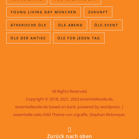
YOUNG LIVING DAY MÜNCHEN
ZUKUNFT
ÄTHERISCHE ÖLE
ÖLE-ABEND
ÖLE-EVENT
ÖLE DER ANTIKE
ÖLE FÜR JEDEN TAG
All Rights Reserved.
Copyright © 2018, 2021, 2023 essentielleoele.de.
essentielleoele.de based on bard, powered by wordpress. |
essentielle oele child Theme von
srgrafik, Stephan Rickmeyer
.
Zurück nach oben