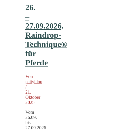
26.
–
27.09.2026,
Raindrop-
Technique®
für
Pferde
Von
pattylilou
/
21.
Oktober
2025
Vom
26.09.
bis
27.09.2026