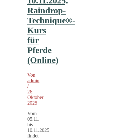
10.11.2025,
Raindrop-
Technique®-
Kurs
für
Pferde
(Online)
Von
admin
/
26.
Oktober
2025
Vom
05.11.
bis
10.11.2025
findet