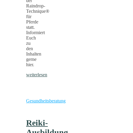
der
Raindrop-
Technique®
für
Pferde
statt.
Informiert
Euch
zu
den
Inhalten
gerne
hier.
weiterlesen
Gesundheitsberatung
Reiki-
Ausbildung