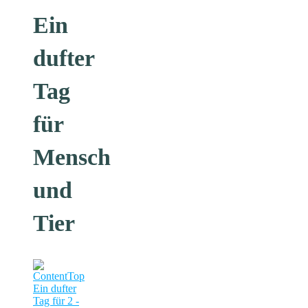
Ein
dufter
Tag
für
Mensch
und
Tier