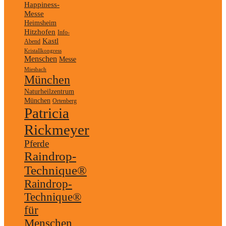
Happiness-
Messe
Heimsheim
Hitzhofen
Info-
Kastl
Abend
Kristallkongress
Menschen
Messe
Miesbach
München
Naturheilzentrum
München
Ortenberg
Patricia
Rickmeyer
Pferde
Raindrop-
Technique®
Raindrop-
Technique®
für
Menschen