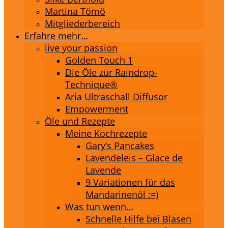
Martina Tömö
Mitgliederbereich
Erfahre mehr…
live your passion
Golden Touch 1
Die Öle zur Raindrop-
Technique®
Aria Ultraschall Diffusor
Empowerment
Öle und Rezepte
Meine Kochrezepte
Gary’s Pancakes
Lavendeleis – Glace de
Lavende
9 Variationen für das
Mandarinenöl :=)
Was tun wenn…
Schnelle Hilfe bei Blasen