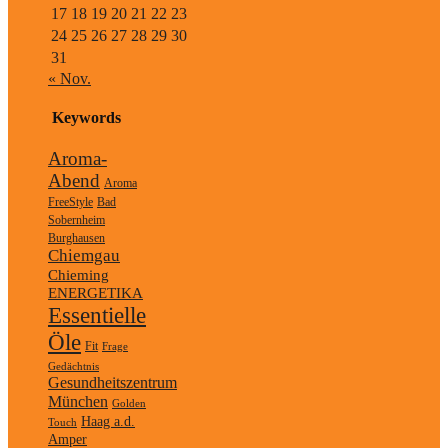
17
18
19
20
21
22
23
24
25
26
27
28
29
30
31
« Nov.
Keywords
Aroma-
Abend
Aroma
FreeStyle
Bad
Sobernheim
Burghausen
Chiemgau
Chieming
ENERGETIKA
Essentielle
Öle
Fit
Frage
Gedächtnis
Gesundheitszentrum
München
Golden
Haag a.d.
Touch
Amper