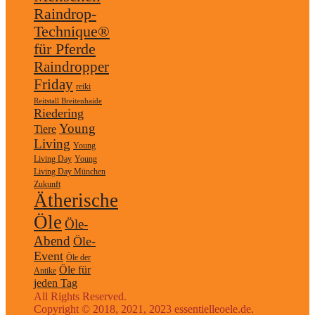
Raindrop-
Technique®
für Pferde
Raindropper
Friday
reiki
Reitstall Breitenhaide
Riedering
Young
Tiere
Living
Young
Living Day
Young
Living Day München
Zukunft
Ätherische
Öle
Öle-
Abend
Öle-
Event
Öle der
Öle für
Antike
jeden Tag
All Rights Reserved.
Copyright © 2018, 2021, 2023 essentielleoele.de.