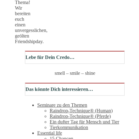
Thema!
Wir
bereiten
euch
einen
unvergesslichen,
geölten
Friendshipday.
Lebe für Dein Credo…
smell – smile – shine
Das könnte Dich interessieren…
Seminare zu den Themen
Raindrop-Technique® (Human)
Raindrop-Technique® (Pferde)
Ein dufter Tag für Mensch und Tier
Tierkommunikation
Essential life
15 Chancen…