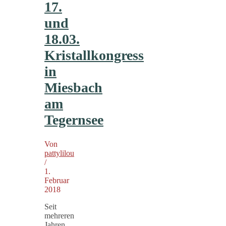
17.
und
18.03.
Kristallkongress
in
Miesbach
am
Tegernsee
Von
pattylilou
/
1.
Februar
2018
Seit
mehreren
Jahren