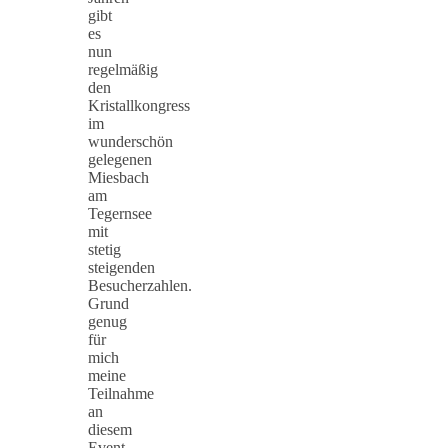
gibt
es
nun
regelmäßig
den
Kristallkongress
im
wunderschön
gelegenen
Miesbach
am
Tegernsee
mit
stetig
steigenden
Besucherzahlen.
Grund
genug
für
mich
meine
Teilnahme
an
diesem
Event