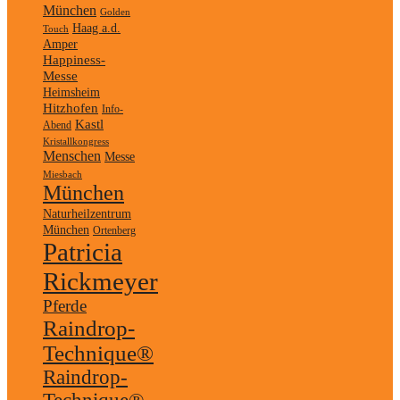
München
Golden
Haag a.d.
Touch
Amper
Happiness-
Messe
Heimsheim
Hitzhofen
Info-
Kastl
Abend
Kristallkongress
Menschen
Messe
Miesbach
München
Naturheilzentrum
München
Ortenberg
Patricia
Rickmeyer
Pferde
Raindrop-
Technique®
Raindrop-