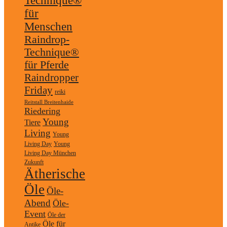
Technique®
für
Menschen
Raindrop-
Technique®
für Pferde
Raindropper
Friday
reiki
Reitstall Breitenhaide
Riedering
Young
Tiere
Living
Young
Living Day
Young
Living Day München
Zukunft
Ätherische
Öle
Öle-
Abend
Öle-
Event
Öle der
Öle für
Antike