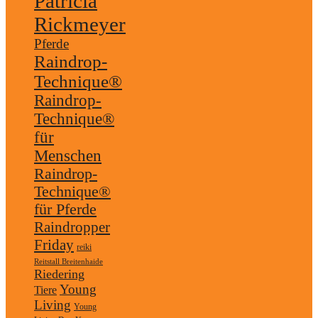
Patricia
Rickmeyer
Pferde
Raindrop-
Technique®
Raindrop-
Technique®
für
Menschen
Raindrop-
Technique®
für Pferde
Raindropper
Friday
reiki
Reitstall Breitenhaide
Riedering
Young
Tiere
Living
Young