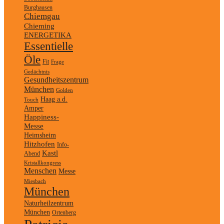
Burghausen
Chiemgau
Chieming
ENERGETIKA
Essentielle
Öle
Fit
Frage
Gedächtnis
Gesundheitszentrum
München
Golden
Haag a.d.
Touch
Amper
Happiness-
Messe
Heimsheim
Hitzhofen
Info-
Kastl
Abend
Kristallkongress
Menschen
Messe
Miesbach
München
Naturheilzentrum
München
Ortenberg