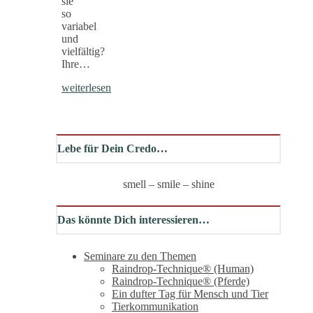
sie
so
variabel
und
vielfältig?
Ihre…
weiterlesen
Lebe für Dein Credo…
smell – smile – shine
Das könnte Dich interessieren…
Seminare zu den Themen
Raindrop-Technique® (Human)
Raindrop-Technique® (Pferde)
Ein dufter Tag für Mensch und Tier
Tierkommunikation