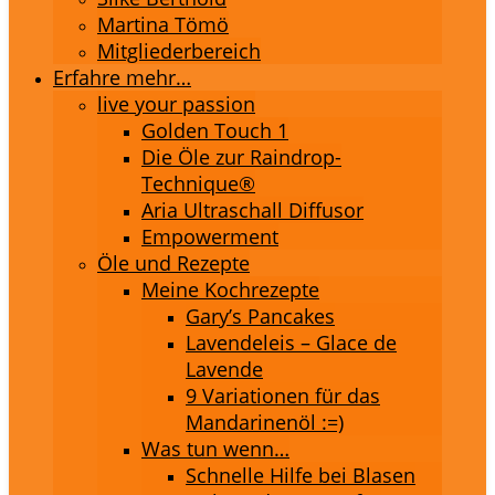
Martina Tömö
Mitgliederbereich
Erfahre mehr…
live your passion
Golden Touch 1
Die Öle zur Raindrop-
Technique®
Aria Ultraschall Diffusor
Empowerment
Öle und Rezepte
Meine Kochrezepte
Gary’s Pancakes
Lavendeleis – Glace de
Lavende
9 Variationen für das
Mandarinenöl :=)
Was tun wenn…
Schnelle Hilfe bei Blasen