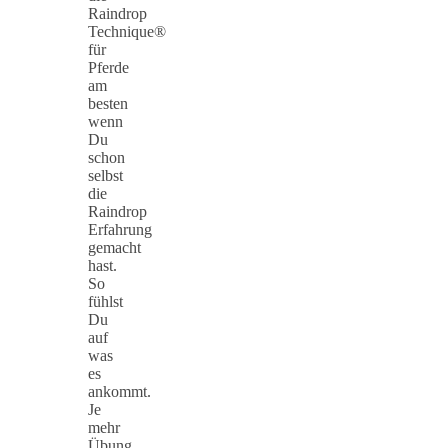
Raindrop
Technique®
für
Pferde
am
besten
wenn
Du
schon
selbst
die
Raindrop
Erfahrung
gemacht
hast.
So
fühlst
Du
auf
was
es
ankommt.
Je
mehr
Übung