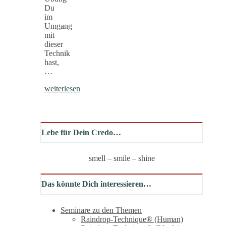
Du
im
Umgang
mit
dieser
Technik
hast,
…
weiterlesen
Lebe für Dein Credo…
smell – smile – shine
Das könnte Dich interessieren…
Seminare zu den Themen
Raindrop-Technique® (Human)