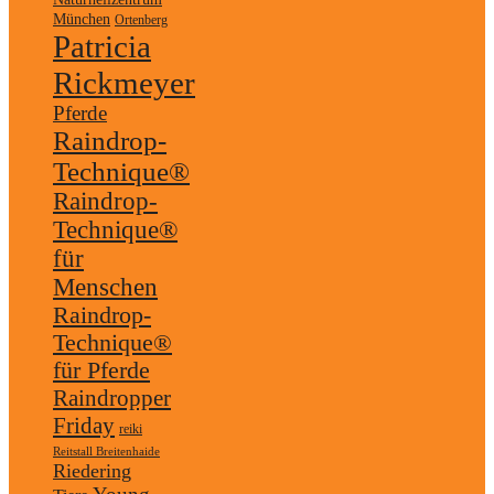
München
Ortenberg
Patricia
Rickmeyer
Pferde
Raindrop-
Technique®
Raindrop-
Technique®
für
Menschen
Raindrop-
Technique®
für Pferde
Raindropper
Friday
reiki
Reitstall Breitenhaide
Riedering