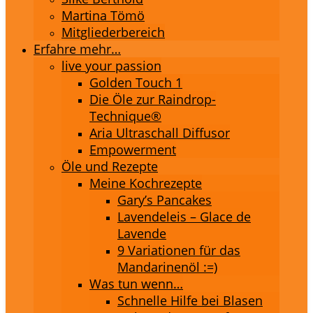
Martina Tömö
Mitgliederbereich
Erfahre mehr…
live your passion
Golden Touch 1
Die Öle zur Raindrop-
Technique®
Aria Ultraschall Diffusor
Empowerment
Öle und Rezepte
Meine Kochrezepte
Gary’s Pancakes
Lavendeleis – Glace de
Lavende
9 Variationen für das
Mandarinenöl :=)
Was tun wenn…
Schnelle Hilfe bei Blasen