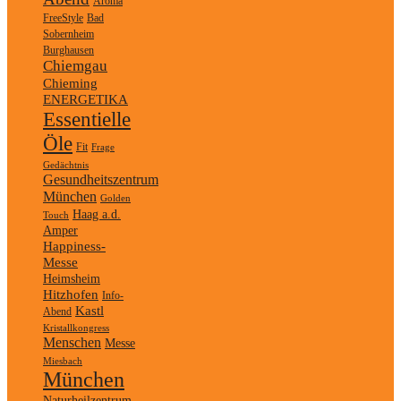
Aroma
FreeStyle
Bad
Sobernheim
Burghausen
Chiemgau
Chieming
ENERGETIKA
Essentielle
Öle
Fit
Frage
Gedächtnis
Gesundheitszentrum
München
Golden
Haag a.d.
Touch
Amper
Happiness-
Messe
Heimsheim
Hitzhofen
Info-
Kastl
Abend
Kristallkongress
Menschen
Messe
Miesbach
München
Naturheilzentrum