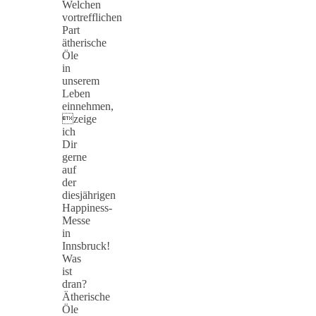
Welchen
vortrefflichen
Part
ätherische
Öle
in
unserem
Leben
einnehmen,
zeige
ich
Dir
gerne
auf
der
diesjährigen
Happiness-
Messe
in
Innsbruck!
Was
ist
dran?
Ätherische
Öle