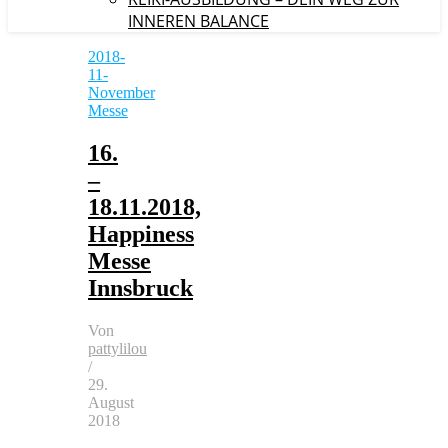
INNEREN BALANCE
2018-
11-
November
Messe
16.
–
18.11.2018,
Happiness
Messe
Innsbruck
Von
pattylilou
/
29.
August
2018