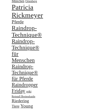
München
Ortenberg
Patricia
Rickmeyer
Pferde
Raindrop-
Technique®
Raindrop-
Technique®
für
Menschen
Raindrop-
Technique®
für Pferde
Raindropper
Friday
reiki
Reitstall Breitenhaide
Riedering
Young
Tiere