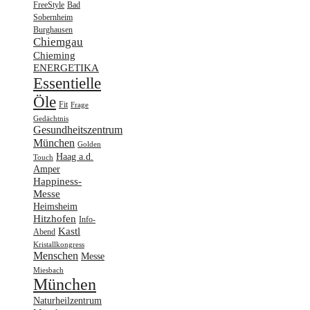
FreeStyle
Bad
Sobernheim
Burghausen
Chiemgau
Chieming
ENERGETIKA
Essentielle
Öle
Fit
Frage
Gedächtnis
Gesundheitszentrum
München
Golden
Haag a.d.
Touch
Amper
Happiness-
Messe
Heimsheim
Hitzhofen
Info-
Kastl
Abend
Kristallkongress
Menschen
Messe
Miesbach
München
Naturheilzentrum