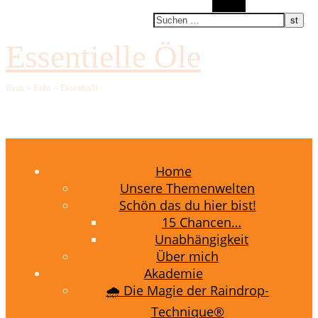
Suchen
Essentielle Öle
Rein – Echt – Essentiell
Home
Unsere Themenwelten
Schön das du hier bist!
15 Chancen…
Unabhängigkeit
Über mich
Akademie
🌧️ Die Magie der Raindrop-
Technique®