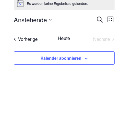
Es wurden keine Ergebnisse gefunden.
Hinweis
Anstehende
Veranstaltung
Suche
Liste
Suche
Verans
Datum
und
wählen.
Ansich
Ansichten,
Heute
Veranstaltungen
Vorherige
Nächste
Naviga
Navigation
Veranstaltun
Kalender abonnieren