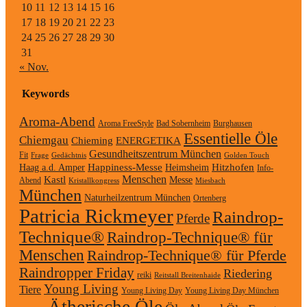
10
11
12
13
14
15
16
17
18
19
20
21
22
23
24
25
26
27
28
29
30
31
« Nov.
Keywords
Aroma-Abend
Aroma FreeStyle
Bad Sobernheim
Burghausen
Essentielle Öle
Chiemgau
Chieming
ENERGETIKA
Gesundheitszentrum München
Fit
Frage
Gedächtnis
Golden Touch
Happiness-Messe
Hitzhofen
Haag a.d. Amper
Heimsheim
Info-
Kastl
Menschen
Messe
Abend
Kristallkongress
Miesbach
München
Naturheilzentrum München
Ortenberg
Patricia Rickmeyer
Raindrop-
Pferde
Technique®
Raindrop-Technique® für
Menschen
Raindrop-Technique® für Pferde
Raindropper Friday
Riedering
reiki
Reitstall Breitenhaide
Young Living
Tiere
Young Living Day
Young Living Day München