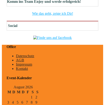
Komm ins Team Enjoy und werde erfolgreich!
Wie das geht, zeige ich Dir!
Social
Office
Datenschutz
AGB
Impressum
Kontakt
Event-Kalender
August 2026
M
D
M
D
F
S
S
1
2
3
4
5
6
7
8
9