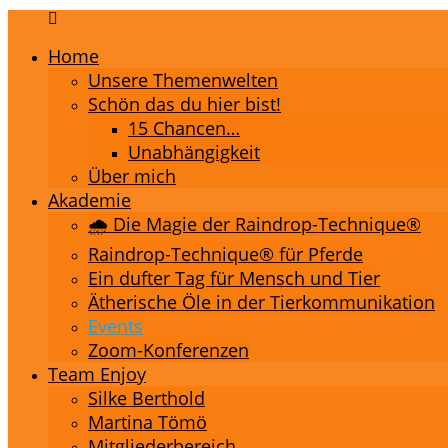
Home
Unsere Themenwelten
Schön das du hier bist!
15 Chancen…
Unabhängigkeit
Über mich
Akademie
🌧️ Die Magie der Raindrop-Technique®
Raindrop-Technique® für Pferde
Ein dufter Tag für Mensch und Tier
Ätherische Öle in der Tierkommunikation
Events
Zoom-Konferenzen
Team Enjoy
Silke Berthold
Martina Tömö
Mitgliederbereich