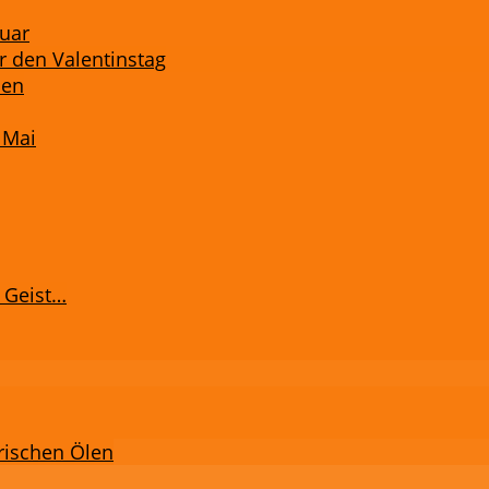
ruar
r den Valentinstag
men
 Mai
 Geist…
rischen Ölen