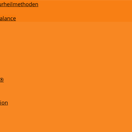
turheilmethoden
Balance
e®
tion