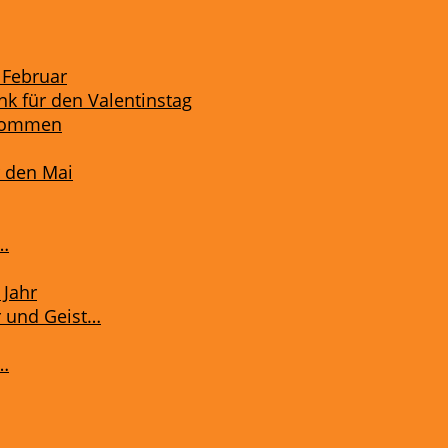
 Februar
k für den Valentinstag
 kommen
r den Mai
…
 Jahr
 und Geist…
s…