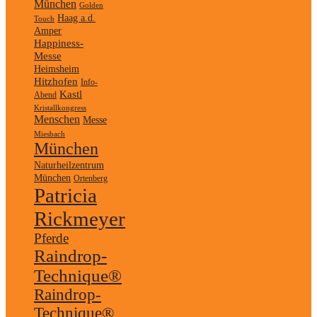
München
Golden
Haag a.d.
Touch
Amper
Happiness-
Messe
Heimsheim
Hitzhofen
Info-
Kastl
Abend
Kristallkongress
Menschen
Messe
Miesbach
München
Naturheilzentrum
München
Ortenberg
Patricia
Rickmeyer
Pferde
Raindrop-
Technique®
Raindrop-
Technique®