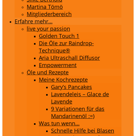
Martina Tömö
Mitgliederbereich
Erfahre mehr…
live your passion
Golden Touch 1
Die Öle zur Raindrop-
Technique®
Aria Ultraschall Diffusor
Empowerment
Öle und Rezepte
Meine Kochrezepte
Gary’s Pancakes
Lavendeleis – Glace de
Lavende
9 Variationen für das
Mandarinenöl :=)
Was tun wenn…
Schnelle Hilfe bei Blasen