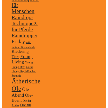
für
Menschen
Raindrop-
Technique®
für Pferde
Raindropper
Friday
reiki
Reitstall Breitenhaide
Riedering
Young
Tiere
Living
Young
Living Day
Young
Living Day München
Zukunft
Ätherische
Öle
Öle-
Abend
Öle-
Event
Öle der
Öle für
Antike